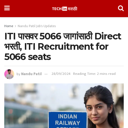
Home
Nandu Patil Job's Updates
ITI पासवर 5066 जागांसाठी Direct
भरती, ITI Recruitment for
5066 seats
by
Nandu Patil
28/09/2024
Reading Time: 2 mins read