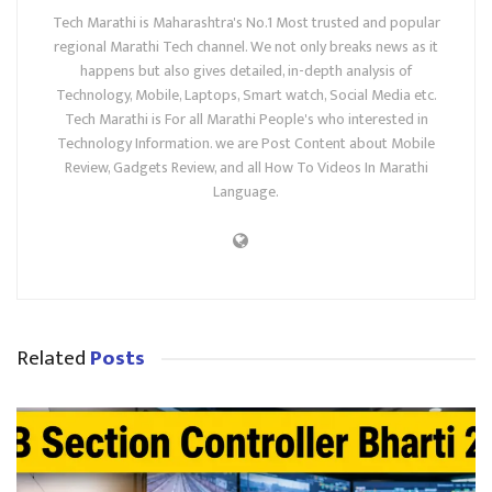
Tech Marathi is Maharashtra's No.1 Most trusted and popular
regional Marathi Tech channel. We not only breaks news as it
happens but also gives detailed, in-depth analysis of
Technology, Mobile, Laptops, Smart watch, Social Media etc.
Tech Marathi is For all Marathi People's who interested in
Technology Information. we are Post Content about Mobile
Review, Gadgets Review, and all How To Videos In Marathi
Language.
Related
Posts