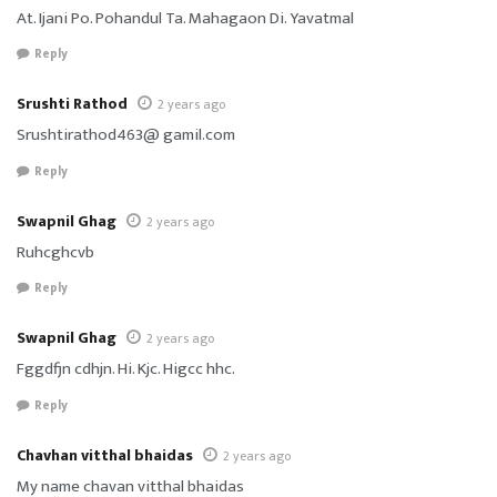
At. Ijani Po. Pohandul Ta. Mahagaon Di. Yavatmal
Reply
Srushti Rathod
2 years ago
Srushtirathod463@ gamil.com
Reply
Swapnil Ghag
2 years ago
Ruhcghcvb
Reply
Swapnil Ghag
2 years ago
Fggdfjn cdhjn. Hi. Kjc. Higcc hhc.
Reply
Chavhan vitthal bhaidas
2 years ago
My name chavan vitthal bhaidas