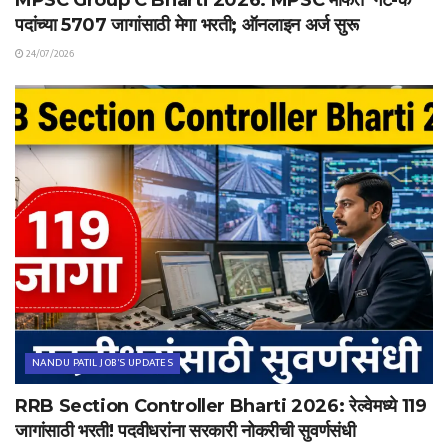
MPSC Group C Bharti 2026: MPSC मार्फत ‘गट-क’
पदांच्या 5707 जागांसाठी मेगा भरती; ऑनलाइन अर्ज सुरू
24/07/2026
NANDU PATIL JOB'S UPDATES
RRB Section Controller Bharti 2026: रेल्वेमध्ये 119
जागांसाठी भरती! पदवीधरांना सरकारी नोकरीची सुवर्णसंधी