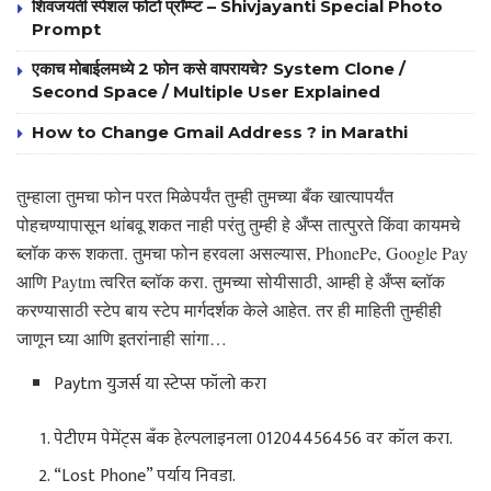
शिवजयंती स्पेशल फोटो प्रॉम्प्ट – Shivjayanti Special Photo
Prompt
एकाच मोबाईलमध्ये 2 फोन कसे वापरायचे? System Clone /
Second Space / Multiple User Explained
How to Change Gmail Address ? in Marathi
तुम्‍हाला तुमचा फोन परत मिळेपर्यंत तुम्‍ही तुमच्‍या बँक खात्‍यापर्यंत
पोहचण्यापासून थांबवू शकत नाही परंतु तुम्‍ही हे अँप्स तात्पुरते किंवा कायमचे
ब्लॉक करू शकता. तुमचा फोन हरवला असल्यास, PhonePe, Google Pay
आणि Paytm त्वरित ब्लॉक करा. तुमच्या सोयीसाठी, आम्ही हे अँप्स ब्लॉक
करण्यासाठी स्टेप बाय स्टेप मार्गदर्शक केले आहेत. तर ही माहिती तुम्हीही
जाणून घ्या आणि इतरांनाही सांगा…
Paytm युजर्स या स्टेप्स फॉलो करा
पेटीएम पेमेंट्स बँक हेल्पलाइनला 01204456456 वर कॉल करा.
“Lost Phone” पर्याय निवडा.