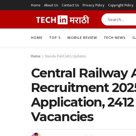
Home
About Us
Contact Us
Privacy Policy
Copyright Policy
HOME
TOP 5
MOBILE REVIEW
TECH NEWS
G
Home
Nandu Patil Job's Updates
Central Railway 
Recruitment 2025 
Application, 241
Vacancies