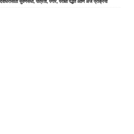
ठी सुवर्णसंधी, पात्रता, पगार, परीक्षा पद्धत आणि अर्ज प्रक्रिया