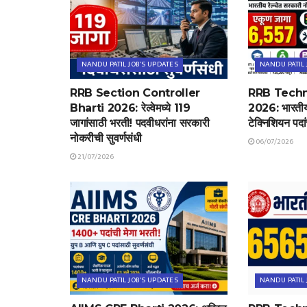
NANDU PATIL JOB'S UPDATES
NANDU PATIL 
RRB Section Controller
RRB Techn
Bharti 2026: रेल्वेमध्ये 119
2026: भारतीय 
जागांसाठी भरती! पदवीधरांना सरकारी
टेक्निशियन पदा
नोकरीची सुवर्णसंधी
06/07/2026
21/07/2026
NANDU PATIL JOB'S UPDATES
NANDU PATIL 