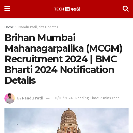
Home
Nandu Patil Job's Updates
Brihan Mumbai
Mahanagarpalika (MCGM)
Recruitment 2024 | BMC
Bharti 2024 Notification
Details
by
Nandu Patil
01/10/2024
Reading Time: 2 mins read