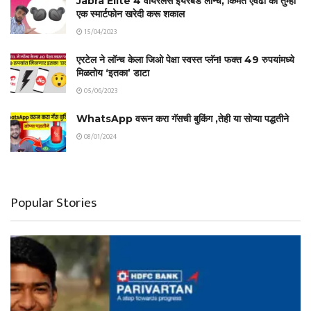
Jabra Elite 4 वायरलेस ईयरबड लॉन्च, किंमत एवढी की तुम्ही
एक स्मार्टफोन खरेदी करू शकाल
15/04/2023
एरटेल ने लॉन्च केला जिओ पेक्षा स्वस्त प्लॅन! फक्त 49 रुपयांमध्ये
मिळतोय ‘इतका’ डाटा
05/06/2023
WhatsApp वरून करा गॅसची बुकिंग ,तेही या सोप्या पद्धतीने
08/01/2024
Popular Stories