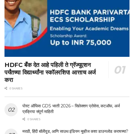
HDFC बँक देत आहे पहिली ते ग्रॅज्युएशन
पर्यंतच्या विद्यार्थ्यांना स्कॉलरशिप! आत्ताच अर्ज
करा
0 SHARES
पोस्ट ऑफिस GDS भरती 2026 – सिलेक्शन प्रोसेस, कटऑफ, अर्ज
प्रक्रिया संपूर्ण माहिती
0 SHARES
मराठी, हिंदी बॉलीवूड, आणि साउथ इंडियन मूव्हीज कशा डाउनलोड करायच्या?